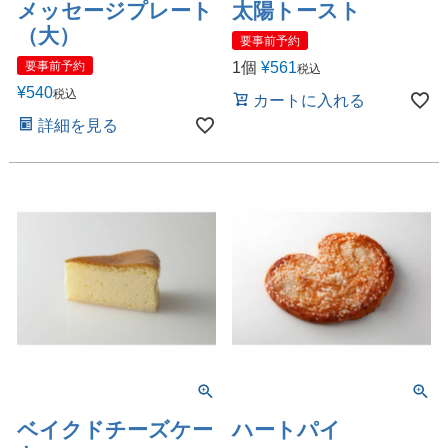
メッセージプレート
太陽トースト
（大）
要事前予約
1個
¥
561
要事前予約
税込
¥
540
税込
カートに入れる
詳細を見る
ベイクドチーズケー
ハートパイ