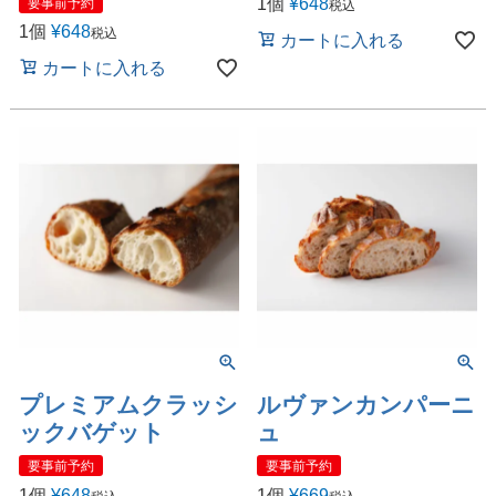
1個
¥
648
要事前予約
税込
1個
¥
648
税込
カートに入れる
カートに入れる
プレミアムクラッシ
ルヴァンカンパーニ
ックバゲット
ュ
要事前予約
要事前予約
1個
¥
648
1個
¥
669