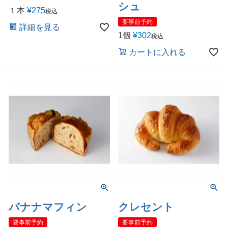
シュ
１本
¥
275
税込
要事前予約
詳細を見る
1個
¥
302
税込
カートに入れる
バナナマフィン
クレセント
要事前予約
要事前予約