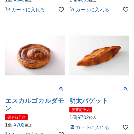
税込
税込
カートに入れる
カートに入れる
エスカルゴカルダモ
明太バゲット
ン
要事前予約
1個
¥
702
要事前予約
税込
1個
¥
702
税込
カートに入れる