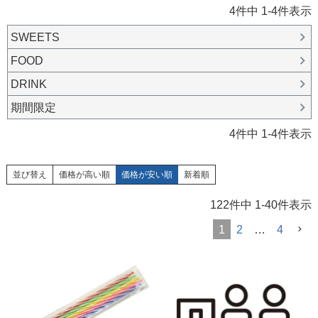
4
件中
1
-
4
件表示
SWEETS
FOOD
DRINK
期間限定
4
件中
1
-
4
件表示
並び替え
価格が高い順
価格が安い順
新着順
122
件中
1
-
40
件表示
1
2
…
4