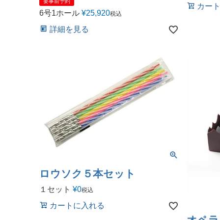
要事前予約
カー
6号1ホール
¥
25,920
税込
詳細を見る
ロウソク５本セット
１セット
¥
0
税込
カートに入れる
オペラ【