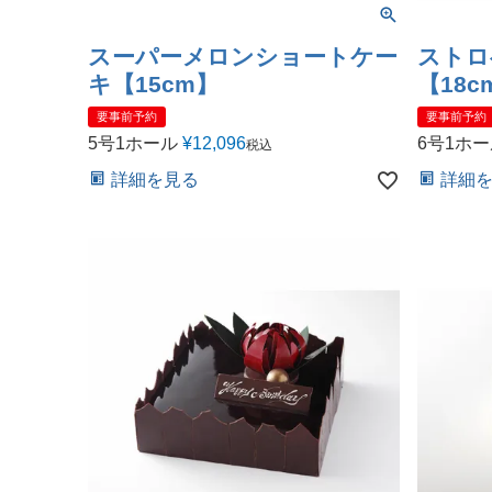
スーパーメロンショートケー
ストロ
キ【15cm】
【18c
要事前予約
要事前予約
5号1ホール
¥
12,096
6号1ホ
税込
詳細を見る
詳細