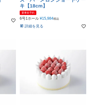
キ【18cm】
要事前予約
6号1ホール
¥
15,984
税込
詳細を見る