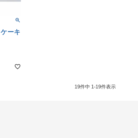
トケーキ
19
件中
1
-
19
件表示