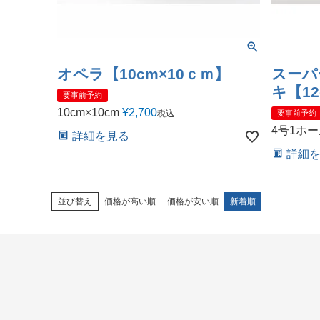
オペラ【10cm×10ｃｍ】
スーパ
キ【12
要事前予約
10cm×10cm
¥
2,700
税込
要事前予約
4号1ホ
詳細を見る
詳細
並び替え
価格が高い順
価格が安い順
新着順