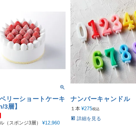
ベリーショートケーキ
ナンバーキャンドル
m/3層】
１本
¥
275
税込
詳細を見る
ール（スポンジ3層）
¥
12,960