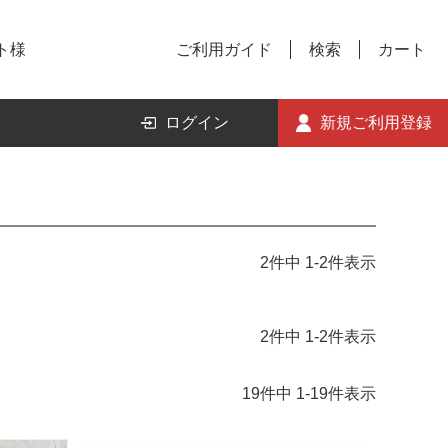
ト様
ご利用ガイド
検索
カート
ログイン
新規ご利用登録
2
件中
1
-
2
件表示
2
件中
1
-
2
件表示
19
件中
1
-
19
件表示