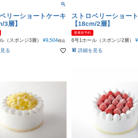
ベリーショートケーキ
ストロベリーショー
m/3層】
【18cm/2層】
要事前予約
ール（スポンジ3層）
¥
9,504
6号1ホール（スポンジ2層）
¥
税込
を見る
詳細を見る