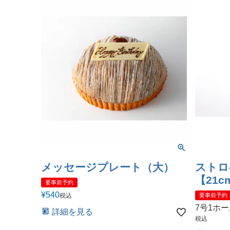
メッセージプレート（大）
ストロ
【21c
要事前予約
¥
540
税込
要事前予約
7号1ホ
詳細を見る
税込