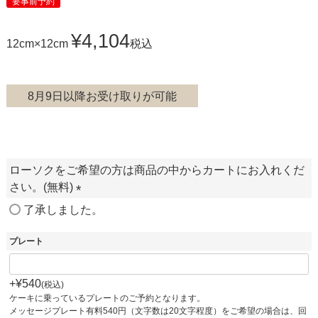
要事前予約
¥
4,104
12cm×12cm
税込
8月9日以降お受け取りが可能
ローソクをご希望の方は商品の中からカートにお入れくだ
さい。(無料)
(
了承しました。
必
須
プレート
)
+
¥
540
税込
ケーキに乗っているプレートのご予約となります。
メッセージプレート有料540円（文字数は20文字程度）をご希望の場合は、回