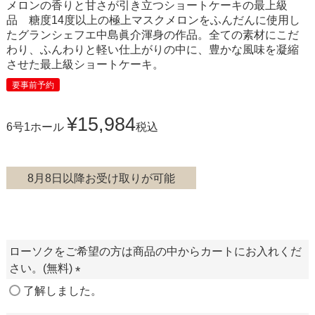
メロンの香りと甘さが引き立つショートケーキの最上級
品 糖度14度以上の極上マスクメロンをふんだんに使用し
たグランシェフエ中島眞介渾身の作品。全ての素材にこだ
わり、ふんわりと軽い仕上がりの中に、豊かな風味を凝縮
させた最上級ショートケーキ。
要事前予約
¥
15,984
6号1ホール
税込
8月8日以降お受け取りが可能
ローソクをご希望の方は商品の中からカートにお入れくだ
さい。(無料)
(
了解しました。
必