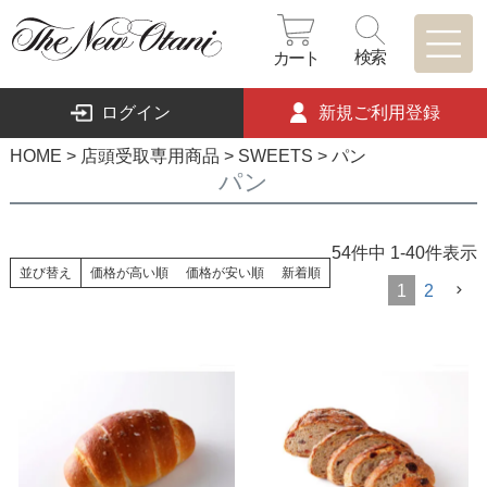
検索
カート
ログイン
新規ご利用登録
HOME
店頭受取専用商品
SWEETS
パン
パン
54
件中
1
-
40
件表示
並び替え
価格が高い順
価格が安い順
新着順
1
2