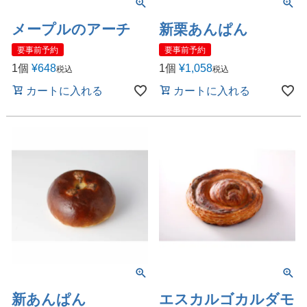
メープルのアーチ
新栗あんぱん
要事前予約
要事前予約
1個
¥
648
1個
¥
1,058
税込
税込
カートに入れる
カートに入れる
新あんぱん
エスカルゴカルダモ