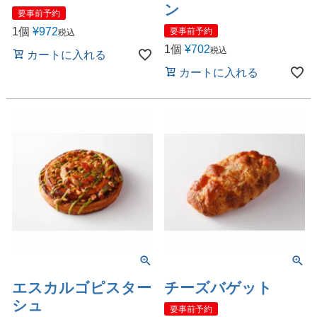
ン
要事前予約
1個
¥
972
要事前予約
税込
1個
¥
702
税込
カートに入れる
カートに入れる
エスカルゴピスター
チーズバゲット
シュ
要事前予約