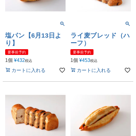
塩パン【6月13日よ
ライ麦ブレッド（ハ
り】
ーフ）
要事前予約
要事前予約
1個
¥
432
1個
¥
453
税込
税込
カートに入れる
カートに入れる