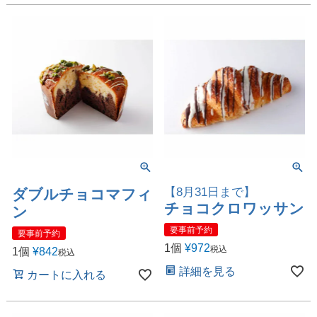
【8月31日まで】
ダブルチョコマフィ
チョコクロワッサン
ン
要事前予約
要事前予約
1個
¥
972
税込
1個
¥
842
税込
詳細を見る
カートに入れる