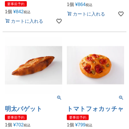
1個
¥
864
要事前予約
税込
1個
¥
842
税込
カートに入れる
カートに入れる
明太バゲット
トマトフォカッチャ
要事前予約
要事前予約
1個
¥
702
1個
¥
799
税込
税込