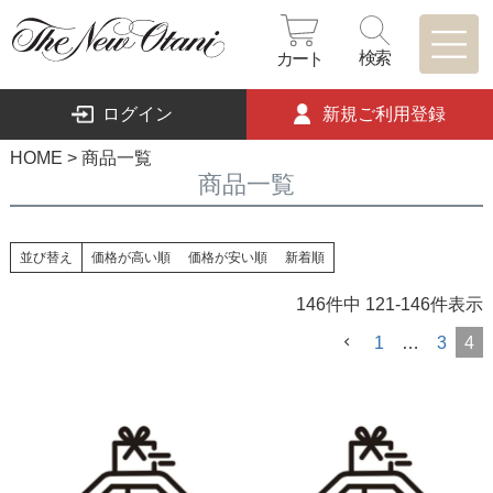
検索
カート
ログイン
新規ご利用登録
HOME
商品一覧
商品一覧
並び替え
価格が高い順
価格が安い順
新着順
146
件中
121
-
146
件表示
1
…
3
4