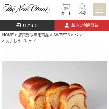
検索
カート
ログイン
新規ご利用登録
HOME
店頭受取専用商品
SWEETS
パン
あまおうブレッド